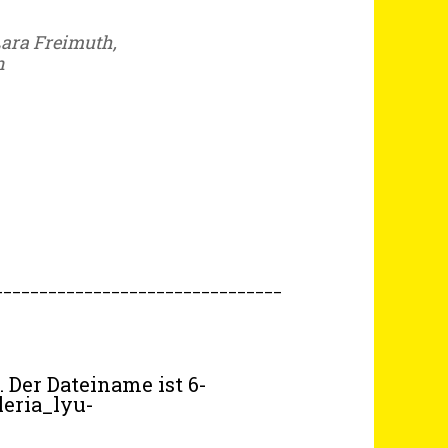
Lara Freimuth,
n
________________________________