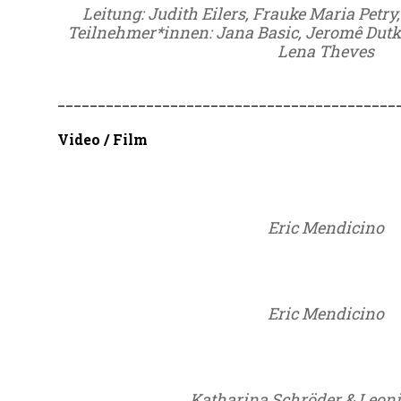
Leitung: Judith Eilers, Frauke Maria Petry
Teilnehmer*innen: Jana Basic, Jeromê Dutka,
Lena Theves
__________________________________________
Video / Film
Eric Mendicino
Eric Mendicino
Katharina Schröder & Leoni