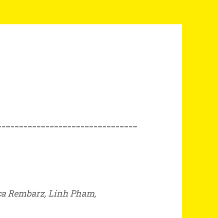
________________________________
nca Rembarz, Linh Pham,