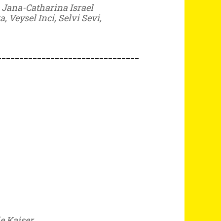
, Jana-Catharina Israel
 Veysel Inci, Selvi Sevi,
________________________________
e Kaiser